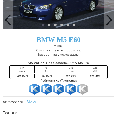
BMW M5 E60
2003г.
Стоимость в автосалоне:
Возврат за утилизацию:
Максимальная скорость BMW M5 E60
:
98+
98+
Е85
Е85
сток
ФК
сток
ФК
335 км/ч
407 км/ч
352 км/ч
423 км/ч
Рейтинг КекПланеты:
Автосалон:
BMW
Тюнинг