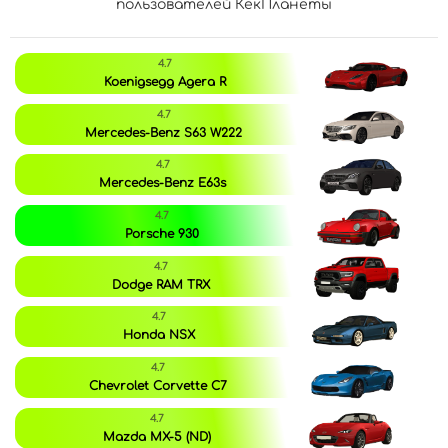
пользователей КекПланеты
4.7
Koenigsegg Agera R
4.7
Mercedes-Benz S63 W222
4.7
Mercedes-Benz E63s
4.7
Porsche 930
4.7
Dodge RAM TRX
4.7
Honda NSX
4.7
Chevrolet Corvette C7
4.7
Mazda MX-5 (ND)