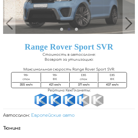
Range Rover Sport SVR
Стоимость в автосалоне:
Возврат за утилизацию:
Максимальная скорость Range Rover Sport SVR
:
98+
98+
Е85
Е85
сток
ФК
сток
ФК
355 км/ч
421 км/ч
371 км/ч
437 км/ч
Рейтинг КекПланеты:
Автосалон:
Европейские авто
Тюнинг