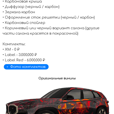
• Карбоновая крыша
• Диффузор (черный / карбон)
• Зеркала карбон
• Оформление сток решетки (черный / карбон)
• Карбоновый спойлер
• Коричневый или черный вариант салона (другие
части салона красятся в покрасочной)
Комплекты:
• XM - 0 ₽
• Label - 3.000.000 ₽
• Label Red - 6.000.000 ₽
Фото комплектов:
Оригинальные винилы