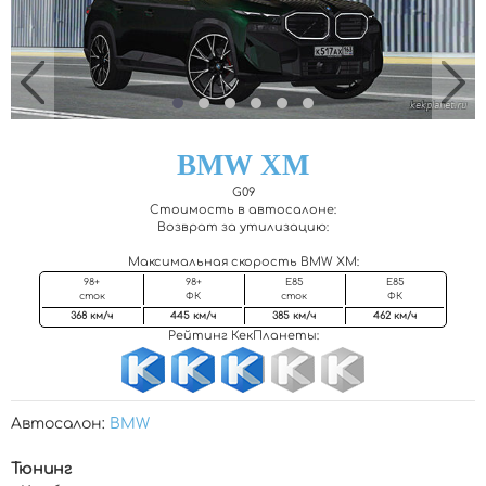
BMW XM
G09
Стоимость в автосалоне:
Возврат за утилизацию:
Максимальная скорость BMW XM
:
98+
98+
Е85
Е85
сток
ФК
сток
ФК
368 км/ч
445 км/ч
385 км/ч
462 км/ч
Рейтинг КекПланеты:
Автосалон:
BMW
Тюнинг