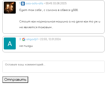
1
asa-ada-afa
• 00:49, 03.08.2025
Едет так себе , с салона в обвесе g500.
Стоит как нормальная машина а на деле как то уж и
не является таковым .
2
aligadji1
• 22:03, 12.01.2026
не пизди
Отправить