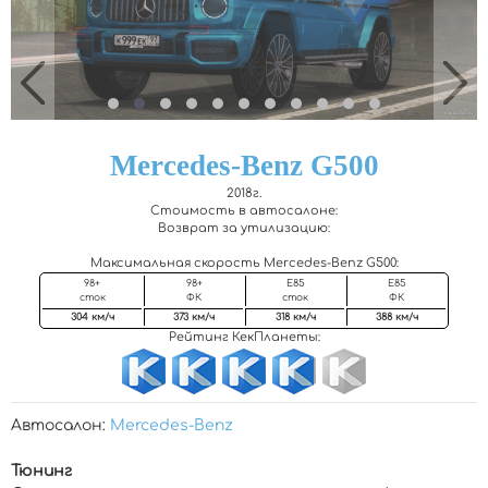
Mercedes-Benz G500
2018г.
Стоимость в автосалоне:
Возврат за утилизацию:
Максимальная скорость Mercedes-Benz G500
:
98+
98+
Е85
Е85
сток
ФК
сток
ФК
304 км/ч
373 км/ч
318 км/ч
388 км/ч
Рейтинг КекПланеты:
Автосалон:
Mercedes-Benz
Тюнинг