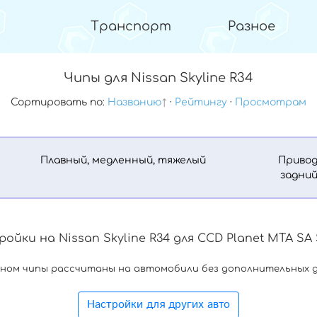
Транспорт
Разное
Чипы для Nissan Skyline R34
Сортировать по:
Названию
·
Рейтингу
·
Просмотрам
Плавный, медленный, тяжелый
Привод
задни
.
ойки на Nissan Skyline R34 для CCD Planet MTA SA 
вном чипы рассчитаны на автомобили без дополнительных 
Настройки для других авто