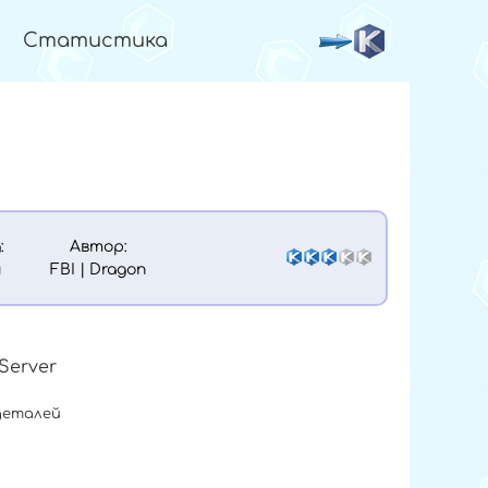
Статистика
:
Автор:
й
FBI | Dragon
Server
деталей