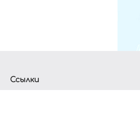
Ссылки
леграмм CCD Planet
YouTube канал CCD Planet
Latex © 2026
uCoz