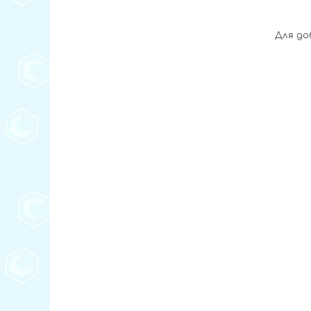
Для до
75892347589237589237498723894 72389479823749
89234658923465 89234689563489456