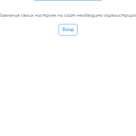
бавления своих настроек на сайт необходимо зарегистрир
Вход
82375872 3894793274972389473297423742374 897239548934457 