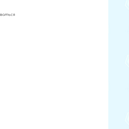
оваться
9813467589347589623498562348956