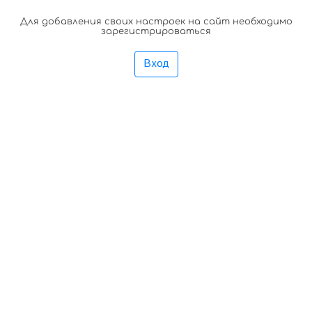
Для добавления своих настроек на сайт необходимо
зарегистрироваться
Вход
75892347589237589237498723894 7238947982374982375872
3894793274972389473297423742374 897239548934457
9813467589347589623498562348956 89234658923465 89234689563489456