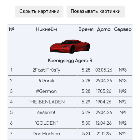
№
Никнейм
Время
Дата
Сервер
Koenigsegg Agera R
1
2Fast|Fr0sTy
5.25
03.05.26
№3
2
#Dunik
5.28
29.04.26
№3
3
#German
5.28
17.05.26
№2
4
THE|BENLADEN
5.29
19.04.26
№2
5
666kmh!
5.29
29.04.26
№1
6
"GOLDEN"
5.30
12.04.26
№2
7
Doc.Hudson
5.31
21.11.25
№2