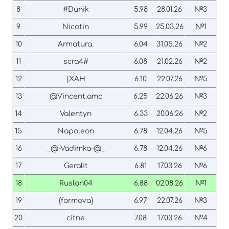
8
#Dunik
5.98
28.01.26
№3
9
Nicotin
5.99
25.03.26
№1
10
Armatura.
6.04
31.05.26
№2
11
scra4#
6.08
21.02.26
№2
12
|XAH
6.10
22.07.26
№5
13
@Vincent.amc
6.25
22.06.26
№3
14
Valentyn
6.33
20.06.26
№2
15
Napoleon
6.78
12.04.26
№5
16
_@-Vadimka-@_
6.78
12.04.26
№6
17
Geralit
6.81
17.03.26
№6
18
Ruslan04
6.88
02.08.26
№1
19
{formova}
6.97
22.07.26
№3
20
citne
7.08
17.03.26
№4