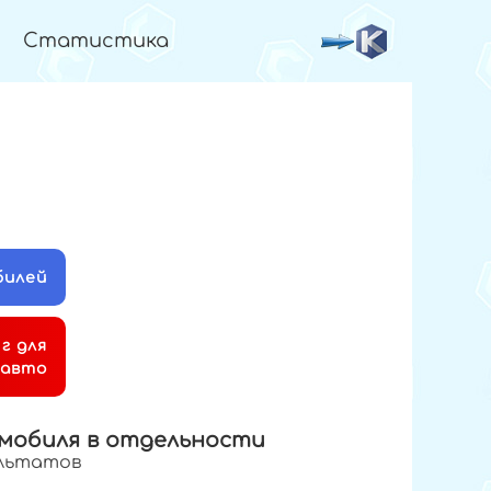
Статистика
билей
г для
 авто
мобиля в отдельности
ультатов