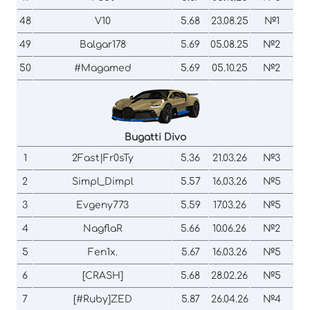
48
V10
5.68
23.08.25
№1
49
Balgar178
5.69
05.08.25
№2
50
#Magamed
5.69
05.10.25
№2
Bugatti Divo
1
2Fast|Fr0sTy
5.36
21.03.26
№3
2
Simpl_Dimpl
5.57
16.03.26
№5
3
Evgeny773
5.59
17.03.26
№5
4
NagflaR
5.66
10.06.26
№2
5
Fen1x.
5.67
16.03.26
№5
6
[CRASH]
5.68
28.02.26
№5
7
[#Ruby]ZED
5.87
26.04.26
№4