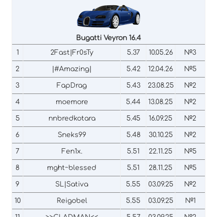
Bugatti Veyron 16.4
1
2Fast|Fr0sTy
5.37
10.05.26
№3
2
|#Amazing|
5.42
12.04.26
№5
3
FapDrag
5.43
23.08.25
№2
4
moemore
5.44
13.08.25
№2
5
nnbredkotara
5.45
16.09.25
№2
6
Sneks99
5.48
30.10.25
№2
7
Fen1x.
5.51
22.11.25
№5
8
mght~blessed
5.51
28.11.25
№5
9
SL|Sativa
5.55
03.09.25
№2
10
Reigobel
5.55
03.09.25
№1