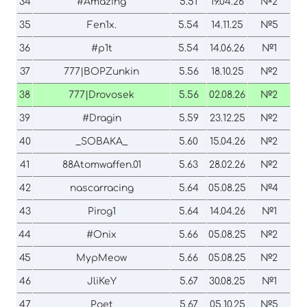
34
#Amazing
5.51
19.04.26
№2
35
Fen1x.
5.54
14.11.25
№5
36
#p1t
5.54
14.06.26
№1
37
777|BOPZunkin
5.56
18.10.25
№2
38
777|Drovosek
5.56
02.08.26
№2
39
#Dragin
5.59
23.12.25
№2
40
_SOBAKA_
5.60
15.04.26
№2
41
88Atomwaffen.01
5.63
28.02.26
№2
42
nascarracing
5.64
05.08.25
№4
43
Pirog1
5.64
14.04.26
№1
44
#Onix
5.66
05.08.25
№2
45
MypMeow
5.66
05.08.25
№2
46
JliKeY
5.67
30.08.25
№1
47
Poet
5.67
05.10.25
№5