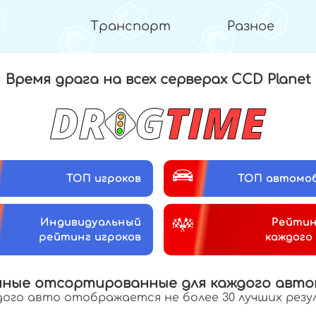
Транспорт
Разное
Время драга на всех серверах
CCD Planet
ТОП игроков
ТОП автомо
Индивидуальный
Рейтин
рейтинг игроков
каждого
нные отсортированные для каждого авто
дого авто отображается не более 30 лучших рез