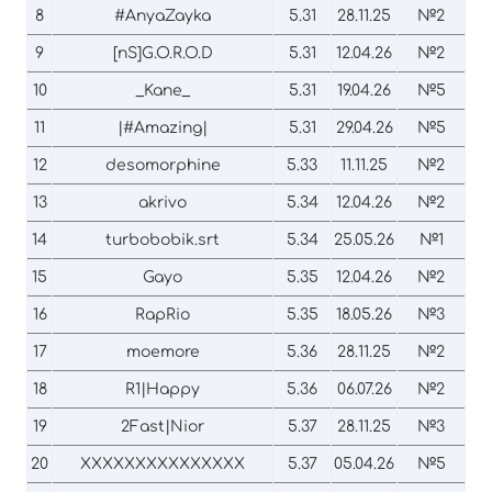
8
#AnyaZayka
5.31
28.11.25
№2
9
[nS]G.O.R.O.D
5.31
12.04.26
№2
10
_Kane_
5.31
19.04.26
№5
11
|#Amazing|
5.31
29.04.26
№5
12
desomorphine
5.33
11.11.25
№2
13
akrivo
5.34
12.04.26
№2
14
turbobobik.srt
5.34
25.05.26
№1
15
Gayo
5.35
12.04.26
№2
16
RapRio
5.35
18.05.26
№3
17
moemore
5.36
28.11.25
№2
18
R1|Happy
5.36
06.07.26
№2
19
2Fast|Nior
5.37
28.11.25
№3
20
XXXXXXXXXXXXXXX
5.37
05.04.26
№5